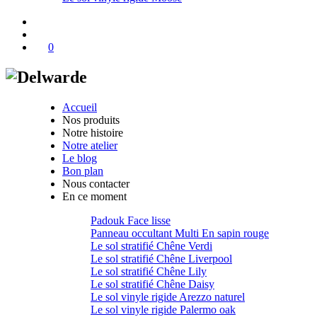
0
Accueil
Nos produits
Notre histoire
Notre atelier
Le blog
Bon plan
Nous contacter
En ce moment
Padouk Face lisse
Panneau occultant Multi En sapin rouge
Le sol stratifié Chêne Verdi
Le sol stratifié Chêne Liverpool
Le sol stratifié Chêne Lily
Le sol stratifié Chêne Daisy
Le sol vinyle rigide Arezzo naturel
Le sol vinyle rigide Palermo oak