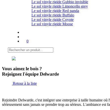
Le sol vinyle rigide Gubbio invisible
Le sol vinyle rigide Limoncello grey
Le sol vinyle rigide Red panda
Le sol vinyle rigide Buffalo
Le sol vinyle rigide Coyote
Le sol vinyle rigide Moose
0
Vous aimez
le bois ?
Rejoignez l'équipe Delwarde
Retour à la liste
Rejoindre Delwarde, c'est intégrer une entreprise à taille humaine où l'
sérieusement sans jamais se prendre trop au sérieux.
L'ambiance est fami