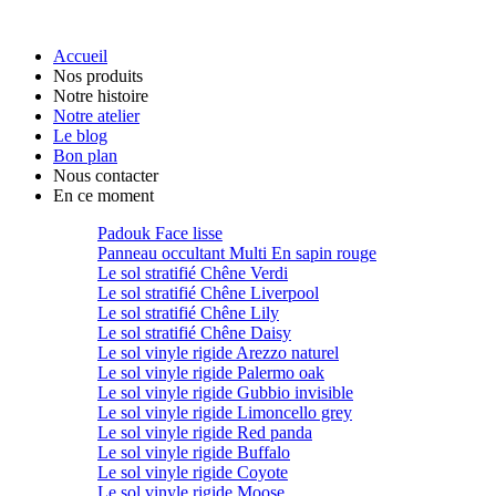
Accueil
Nos produits
Notre histoire
Notre atelier
Le blog
Bon plan
Nous contacter
En ce moment
Padouk Face lisse
Panneau occultant Multi En sapin rouge
Le sol stratifié Chêne Verdi
Le sol stratifié Chêne Liverpool
Le sol stratifié Chêne Lily
Le sol stratifié Chêne Daisy
Le sol vinyle rigide Arezzo naturel
Le sol vinyle rigide Palermo oak
Le sol vinyle rigide Gubbio invisible
Le sol vinyle rigide Limoncello grey
Le sol vinyle rigide Red panda
Le sol vinyle rigide Buffalo
Le sol vinyle rigide Coyote
Le sol vinyle rigide Moose