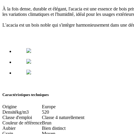
À la fois dense, durable et élégant, l'acacia est
une essence de bois pris
les variations climatiques et l'humidité,
idéal pour les usages extérieur
L'acacia est un bois noble qui
s'intègre harmonieusement dans une déma
Caractéristiques techniques
Origine
Europe
Densité
kg/m3
520
Classe d'emploi
Classe 4 naturellement
Couleur de référence
Brun
Aubier
Bien distinct
Grain
Moyen