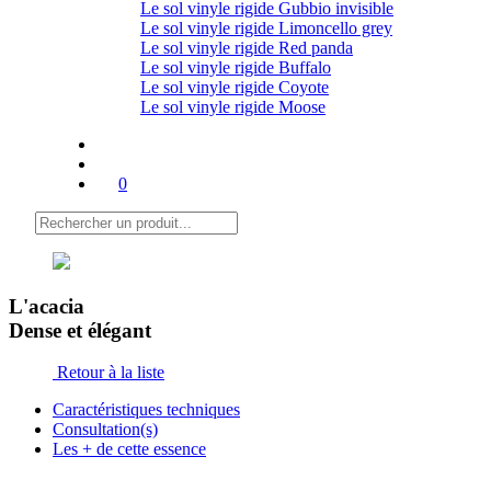
Le sol vinyle rigide Gubbio invisible
Le sol vinyle rigide Limoncello grey
Le sol vinyle rigide Red panda
Le sol vinyle rigide Buffalo
Le sol vinyle rigide Coyote
Le sol vinyle rigide Moose
0
L'acacia
Dense et élégant
Retour à la liste
Caractéristiques techniques
Consultation(s)
Les + de cette essence