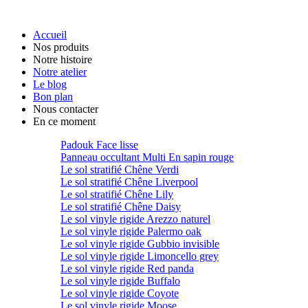
Accueil
Nos produits
Notre histoire
Notre atelier
Le blog
Bon plan
Nous contacter
En ce moment
Padouk Face lisse
Panneau occultant Multi En sapin rouge
Le sol stratifié Chêne Verdi
Le sol stratifié Chêne Liverpool
Le sol stratifié Chêne Lily
Le sol stratifié Chêne Daisy
Le sol vinyle rigide Arezzo naturel
Le sol vinyle rigide Palermo oak
Le sol vinyle rigide Gubbio invisible
Le sol vinyle rigide Limoncello grey
Le sol vinyle rigide Red panda
Le sol vinyle rigide Buffalo
Le sol vinyle rigide Coyote
Le sol vinyle rigide Moose