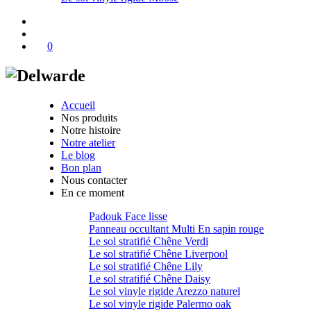
0
Accueil
Nos produits
Notre histoire
Notre atelier
Le blog
Bon plan
Nous contacter
En ce moment
Padouk Face lisse
Panneau occultant Multi En sapin rouge
Le sol stratifié Chêne Verdi
Le sol stratifié Chêne Liverpool
Le sol stratifié Chêne Lily
Le sol stratifié Chêne Daisy
Le sol vinyle rigide Arezzo naturel
Le sol vinyle rigide Palermo oak