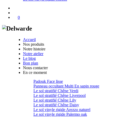
0
Accueil
Nos produits
Notre histoire
Notre atelier
Le blog
Bon plan
Nous contacter
En ce moment
Padouk Face lisse
Panneau occultant Multi En sapin rouge
Le sol stratifié Chêne Verdi
Le sol stratifié Chêne Liverpool
Le sol stratifié Chêne Lily
Le sol stratifié Chêne Daisy
Le sol vinyle rigide Arezzo naturel
Le sol vinyle rigide Palermo oak