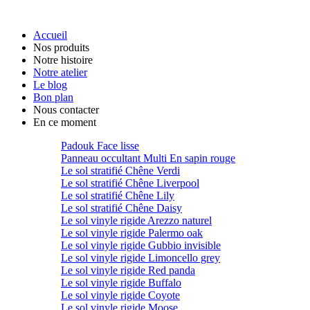
Accueil
Nos produits
Notre histoire
Notre atelier
Le blog
Bon plan
Nous contacter
En ce moment
Padouk Face lisse
Panneau occultant Multi En sapin rouge
Le sol stratifié Chêne Verdi
Le sol stratifié Chêne Liverpool
Le sol stratifié Chêne Lily
Le sol stratifié Chêne Daisy
Le sol vinyle rigide Arezzo naturel
Le sol vinyle rigide Palermo oak
Le sol vinyle rigide Gubbio invisible
Le sol vinyle rigide Limoncello grey
Le sol vinyle rigide Red panda
Le sol vinyle rigide Buffalo
Le sol vinyle rigide Coyote
Le sol vinyle rigide Moose