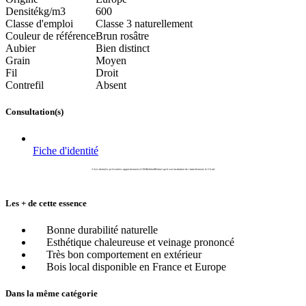
Densité
kg/m3
600
Classe d'emploi
Classe 3 naturellement
Couleur de référence
Brun rosâtre
Aubier
Bien distinct
Grain
Moyen
Fil
Droit
Contrefil
Absent
Consultation(s)
Fiche d'identité
© Les données présentées appartiennent à UR BioWooEB ainsi qu'à son institution de rattachement, le Cirad
Les + de cette essence
Bonne durabilité naturelle
Esthétique chaleureuse et veinage prononcé
Très bon comportement en extérieur
Bois local disponible en France et Europe
Dans la même catégorie